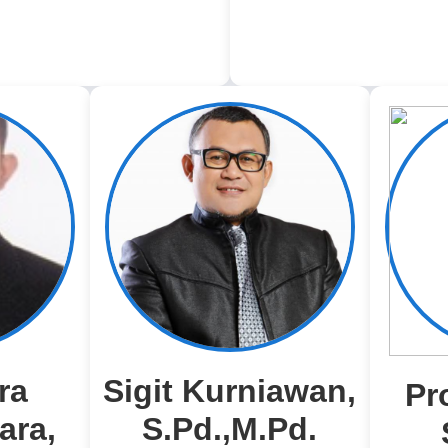
ra
Sigit Kurniawan,
Pr
ara,
S.Pd.,M.Pd.