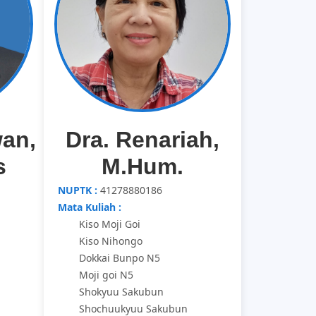
an,
Dra. Renariah,
s
M.Hum.
NUPTK :
41278880186
Mata Kuliah :
Kiso Moji Goi
Kiso Nihongo
Dokkai Bunpo N5
Moji goi N5
Shokyuu Sakubun
Shochuukyuu Sakubun