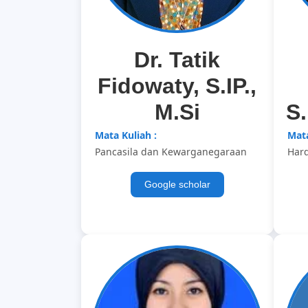
Dr. Tatik
Fidowaty, S.IP.,
M.Si
S
Mata Kuliah :
Mata
Pancasila dan Kewarganegaraan
Har
Google scholar