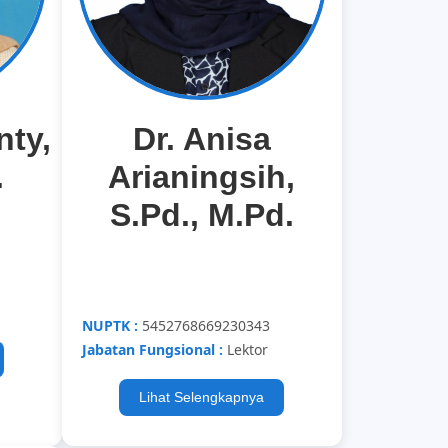
nty,
Dr. Anisa
.
Arianingsih,
S.Pd., M.Pd.
NUPTK :
5452768669230343
Jabatan Fungsional :
Lektor
Lihat Selengkapnya