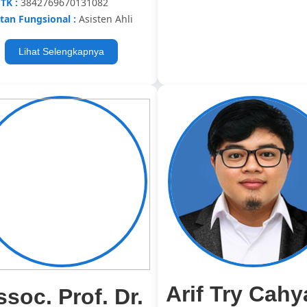
TK :
3842769670131082
tan Fungsional :
Asisten Ahli
Lihat Selengkapnya
Arif Try Cahy
ssoc. Prof. Dr.