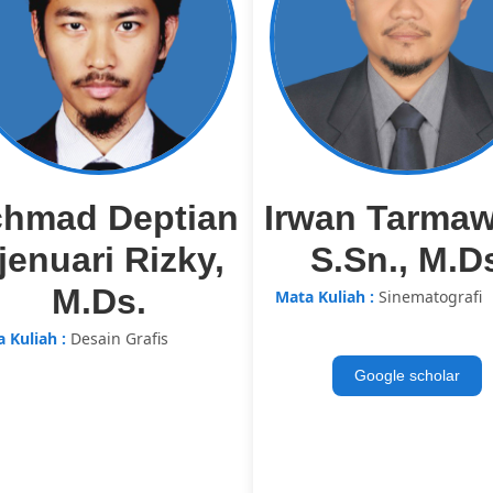
hmad Deptian
Irwan Tarmaw
jenuari Rizky,
S.Sn., M.D
M.Ds.
Mata Kuliah :
Sinematografi
 Kuliah :
Desain Grafis
Google scholar